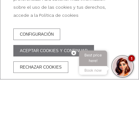
sobre el uso de las cookies y tus derechos,
accede a la Política de cookies
CONFIGURACIÓN
RESERVA HOTEL
ACEPTAR COOKIES Y CONTINUAR
×
Best price
VENTAJAS DE RESERVAR EN LA WEB OFICIAL
1
here!
RECHAZAR COOKIES
Book now
Mejor precio
WiFi
Cancelación
Transacción
garantizado
gratuito
gratuita
segura
Suite Junior Triple