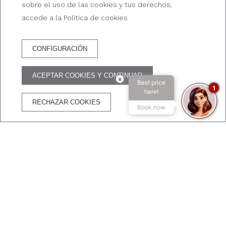
sobre el uso de las cookies y tus derechos,
accede a la Política de cookies
CONFIGURACIÓN
RESERVA HOTEL
ACEPTAR COOKIES Y CONTINUAR
×
Best price
VENTAJAS DE RESERVAR EN LA WEB OFICIAL
1
here!
RECHAZAR COOKIES
Book now
Mejor precio
WiFi
Cancelación
Transacción
garantizado
gratuito
gratuita
segura
¡NO DEJÉS ESCAPAR LAS OFERTAS DEL BROADWAY
HOTEL & SUITES!!
Promociones exclusivas del hotel