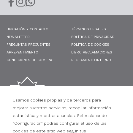
Facebook
Instagram
Whatsapp
UBICACIÓN Y CONTACTO
TÉRMINOS LEGALES
NEWSLETTER
POLÍTICA DE PRIVACIDAD
PREGUNTAS FRECUENTES
POLÍTICA DE COOKIES
ARREPENTIMIENTO
LIBRO RECLAMACIONES
CONDICIONES DE COMPRA
REGLAMENTO INTERNO
BROADWAY HOTEL &
Usamos cookies propias y de terceros para
SUITES
mejorar nuestros servicios, recopilar información
estadística y mostrar anuncios. Seleccionando
Av. Corrientes 1173, C1043 Cdad. Autónoma de Buenos
“Configuración” podrás configurar el uso de las
Aires, Argentina
cookies de este sitio web según tus
+54 11 4378-9300