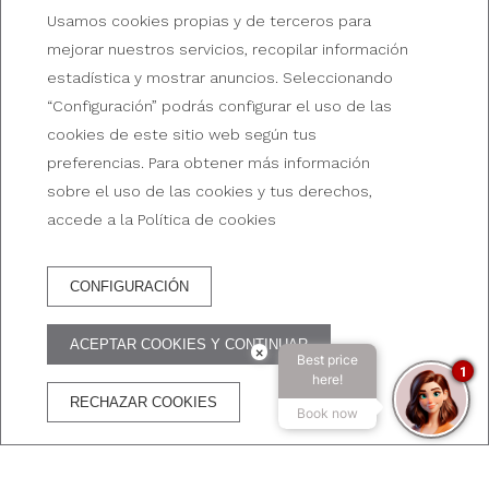
UBICACIÓN Y CONTACTO
Usamos cookies propias y de terceros para
Contactá con Broadway
mejorar nuestros servicios, recopilar información
estadística y mostrar anuncios. Seleccionando
Hotel & Suites
“Configuración” podrás configurar el uso de las
cookies de este sitio web según tus
preferencias. Para obtener más información
sobre el uso de las cookies y tus derechos,
accede a la Política de cookies
CONFIGURACIÓN
RESERVA HOTEL
ACEPTAR COOKIES Y CONTINUAR
×
Best price
VENTAJAS DE RESERVAR EN LA WEB OFICIAL
1
here!
RECHAZAR COOKIES
Book now
Mejor precio
WiFi
Cancelación
Transacción
garantizado
gratuito
gratuita
segura